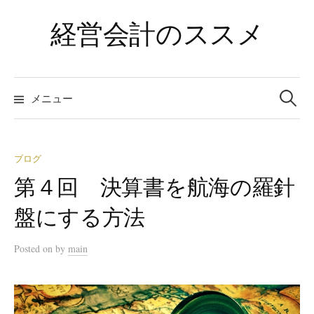
コ
経営会計のススメ
ン
テ
ン
検
ツ
索:
メニュー
へ
ス
キ
ブログ
ッ
プ
第４回 決算書を航海の羅針
盤にする方法
Posted
on
by
main