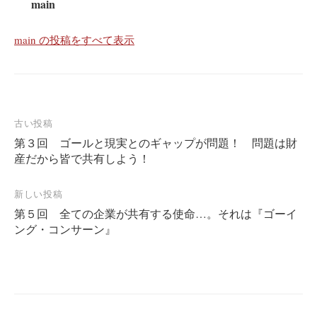
main
main の投稿をすべて表示
投
古い投稿
第３回 ゴールと現実とのギャップが問題！ 問題は財
稿
産だから皆で共有しよう！
ナ
ビ
新しい投稿
ゲ
第５回 全ての企業が共有する使命…。それは『ゴーイ
ー
ング・コンサーン』
シ
ョ
ン